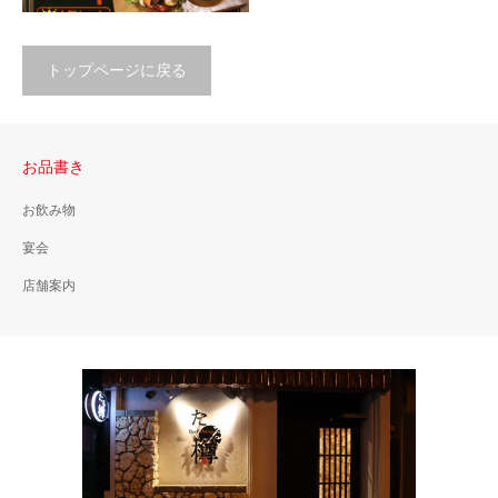
トップページに戻る
お品書き
お飲み物
月～木限定セット
宴会
￥1,000（税別）
とってもお得！月～木曜日ま
店舗案内
での特別限定セット！はじめ
てご来店される方は、スパー
クリングワインをどうぞ！