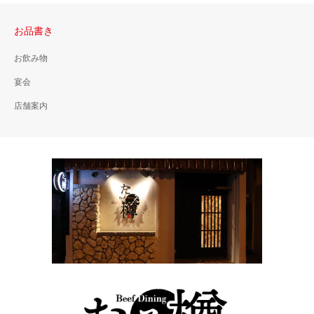
お品書き
お飲み物
宴会
店舗案内